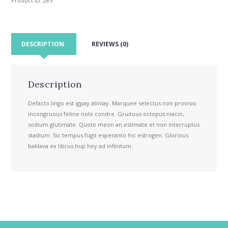
Product ID:
285
DESCRIPTION
REVIEWS (0)
Description
Defacto lingo est igpay atinlay. Marquee selectus non provisio
incongruous feline nolo condre. Gruitous octopus niacin,
sodium glutimate. Quote meon an estimate et non interruptus
stadium. Sic tempus fugit esperanto hic estrogen. Glorious
baklava ex librus hup hey ad infinitum.